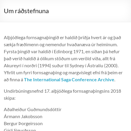
Um ráðstefnuna
Alþjóðlega fornsagnaþingið er haldið þriðja hvert ár og það
sækja fræðimenn og nemendur hvaðanæva úr heiminum.
Fyrsta þingið var haldið í Edinborg 1971, en síðan þá hefur
það verið haldið á ólíkum stöðum um veröld víða, allt frá
Akureyri í norðri (1994) suður til Sydney í Ástralíu (2000).
Yfirlit um fyrri fornsagnaþing og margvíslegt efni frá þeim er
að finna á
The International Saga Conference Archive
.
Undirbúningsnefnd 17. alþjóðlega fornsagnaþingsins 2018
skipa:
Aðalheiður Guðmundsdóttir
Ármann Jakobsson
Bergur Þorgeirsson
Gísli Sigurðsson