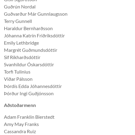
Guðrún Nordal
Guðvarður Már Gunnlaugsson
Terry Gunnell
Haraldur Bernharðsson
Jóhanna Katrín Friðriksdóttir
Emily Lethbridge
Margrét Guðmundsdóttir
Sif Ríkharðsdóttir
Svanhildur Óskarsdóttir
Torfi Tulinius
Viðar Pálsson
Þórdís Edda Jóhannesdóttir
Þórður Ingi Guðjónsson
Aðstoðarmenn
Adam Franklin Bierstedt
Amy May Franks
Cassandra Ruiz