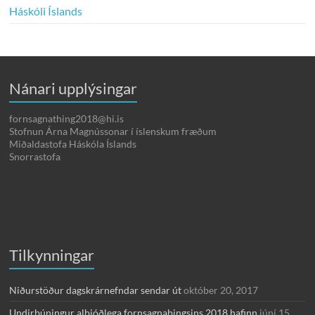
Háskóli Íslands
Nánari upplýsingar
fornsagnathing2018@hi.is
Stofnun Árna Magnússonar í íslenskum fræðum
Miðaldastofa Háskóla Íslands
Snorrastofa
Tilkynningar
Niðurstöður dagskrárnefndar sendar út
október 20, 2017
Undirbúningur alþjóðlega fornsagnaþingsins 2018 hafinn
júní 15,