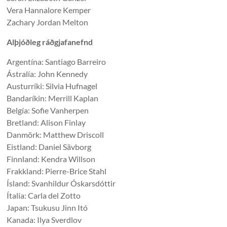
Vera Hannalore Kemper
Zachary Jordan Melton
Alþjóðleg ráðgjafanefnd
Argentína: Santiago Barreiro
Ástralía: John Kennedy
Austurríki: Silvia Hufnagel
Bandaríkin: Merrill Kaplan
Belgía: Sofie Vanherpen
Bretland: Alison Finlay
Danmörk: Matthew Driscoll
Eistland: Daniel Sävborg
Finnland: Kendra Willson
Frakkland: Pierre-Brice Stahl
Ísland: Svanhildur Óskarsdóttir
Ítalía: Carla del Zotto
Japan: Tsukusu Jinn Itó
Kanada: Ilya Sverdlov