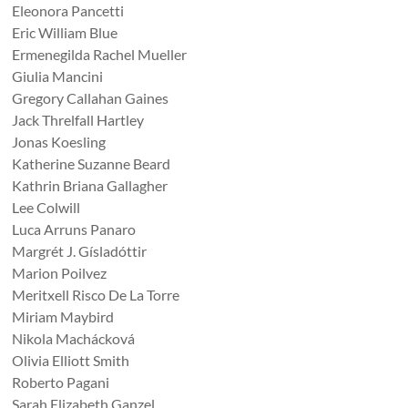
Eleonora Pancetti
Eric William Blue
Ermenegilda Rachel Mueller
Giulia Mancini
Gregory Callahan Gaines
Jack Threlfall Hartley
Jonas Koesling
Katherine Suzanne Beard
Kathrin Briana Gallagher
Lee Colwill
Luca Arruns Panaro
Margrét J. Gísladóttir
Marion Poilvez
Meritxell Risco De La Torre
Miriam Maybird
Nikola Machácková
Olivia Elliott Smith
Roberto Pagani
Sarah Elizabeth Ganzel