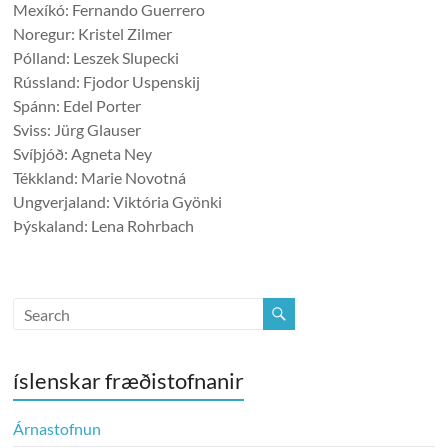
Mexíkó: Fernando Guerrero
Noregur: Kristel Zilmer
Pólland: Leszek Slupecki
Rússland: Fjodor Uspenskij
Spánn: Edel Porter
Sviss: Jürg Glauser
Svíþjóð: Agneta Ney
Tékkland: Marie Novotná
Ungverjaland: Viktória Gyönki
Þýskaland: Lena Rohrbach
íslenskar fræðistofnanir
Árnastofnun